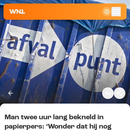
Klein
Standaard
Groot
Man twee uur lang bekneld in
Kopieer link
papierpers: ‘Wonder dat hij nog