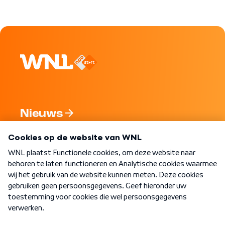
Nieuws
Programma's
Over WNL
Nieuwsbrief
Word Lid