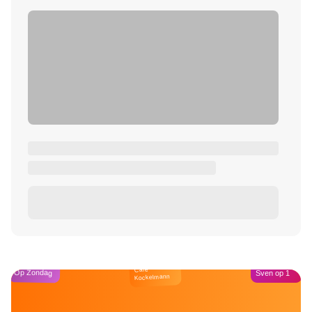
Café
Op Zondag
Sven op 1
Kockelmann