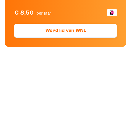
€ 8,50
per jaar
Word lid van WNL