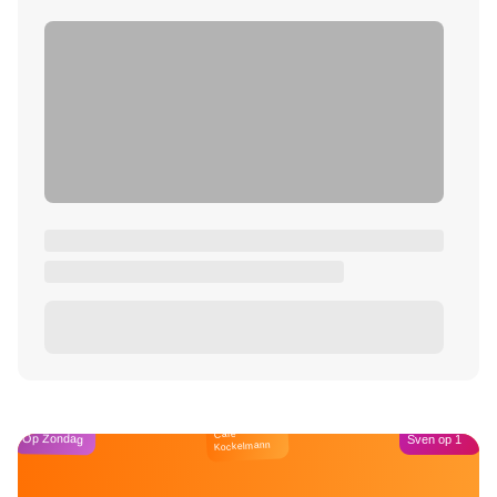
Café
Op Zondag
Sven op 1
Kockelmann