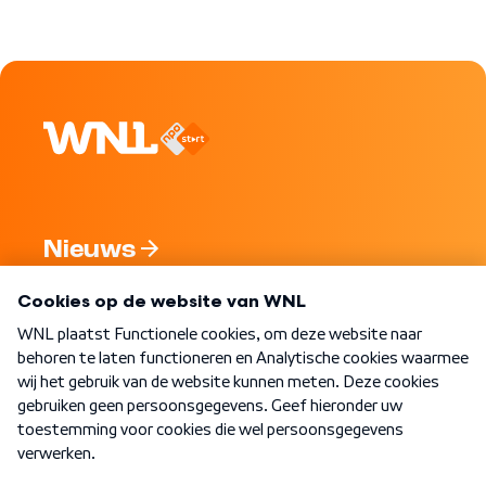
Nieuws
Programma's
Over WNL
Nieuwsbrief
Word Lid