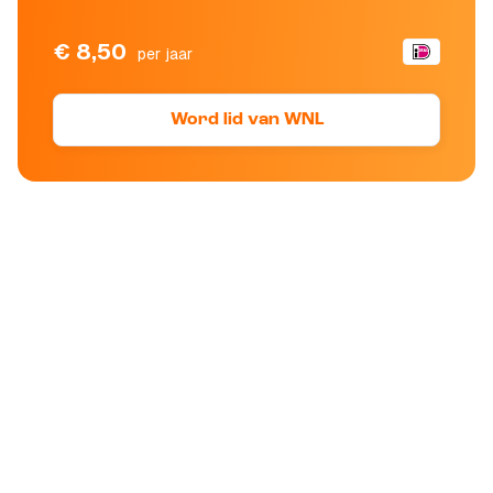
€ 8,50
per jaar
Word lid van WNL