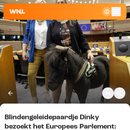
Klein
Standaard
Groot
Blindengeleidepaardje Dinky
Kopieer link
bezoekt het Europees Parlement: