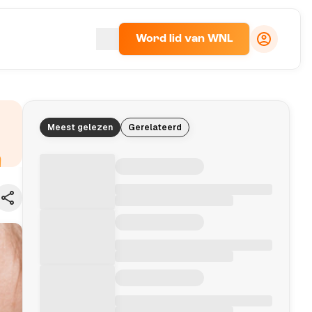
Word lid van WNL
Meest gelezen
Gerelateerd