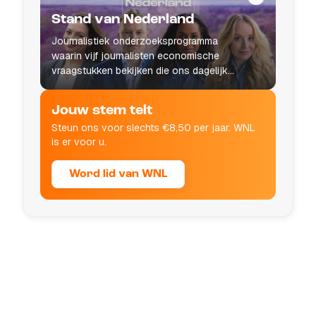
Stand van Nederland
Journalistiek onderzoeksprogramma
waarin vijf journalisten economische
vraagstukken bekijken die ons dagelijks
leven raken.
Jouw stem telt
Steun ons voor slechts €8,50 per jaar. WNL
is er voor u.
Word lid van WNL