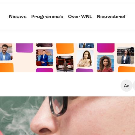
Nieuws
Programma's
Over WNL
Nieuwsbrief
Klein
Kopieer link
Standaard
Groot