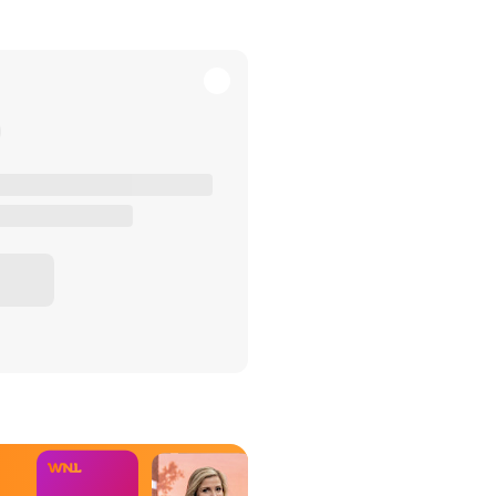
het Misdaad-
bureau