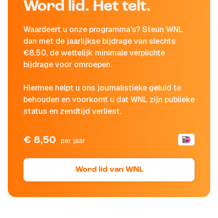
Word lid. Het telt.
Waardeert u onze programma's? Steun WNL
dan met de jaarlijkse bijdrage van slechts
€8,50, de wettelijk minimale verplichte
bijdrage voor omroepen.
Hiermee helpt u ons journalistieke geluid te
behouden en voorkomt u dat WNL zijn publieke
status en zendtijd verliest.
€ 8,50
per jaar
Word lid van WNL