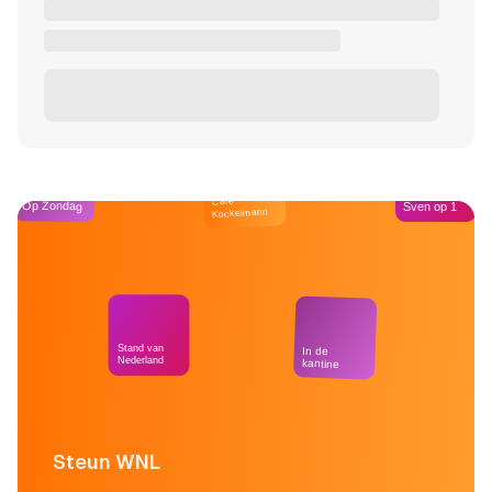
Café
Op Zondag
Sven op 1
Kockelmann
Stand van
In de
Nederland
kantine
Steun WNL