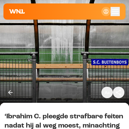
Klein
Standaard
Groot
‘Ibrahim C. pleegde strafbare feiten
Kopieer link
nadat hij al weg moest, minachting