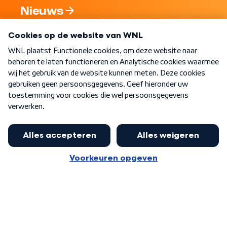
Nieuws
Programma's
Over WNL
Nieuwsbrief
Word Lid
Meer WNL voor jou
Huishoudens met thuisbatterij,
slimme laadpaal of warmtepomp
Algemene voorwaarden
Cookie-instellingen
kunnen geld gaan verdienen: 'Kan
Privacy statement