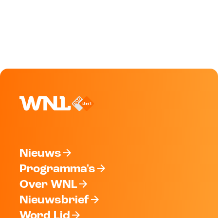
Nieuws
Programma's
Over WNL
Nieuwsbrief
Word Lid