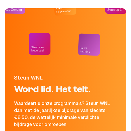
Café
Op Zondag
Sven op 1
Kockelmann
Stand van
In de
Nederland
kantine
Steun WNL
Word lid. Het telt.
Waardeert u onze programma's? Steun WNL
dan met de jaarlijkse bijdrage van slechts
€8,50, de wettelijk minimale verplichte
bijdrage voor omroepen.