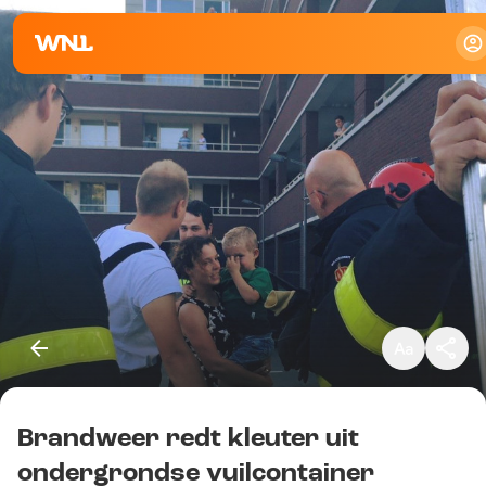
Klein
Standaard
Groot
Brandweer redt kleuter uit
Kopieer link
ondergrondse vuilcontainer