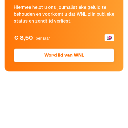
Hiermee helpt u ons journalistieke geluid te
behouden en voorkomt u dat WNL zijn publieke
status en zendtijd verliest.
€ 8,50
per jaar
Word lid van WNL