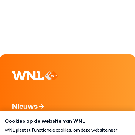
Nieuws
Programma's
Over WNL