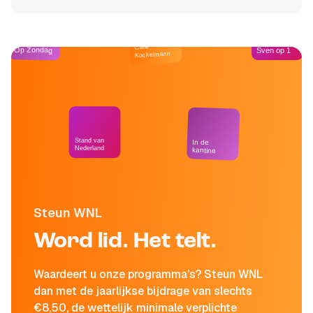
Café
Op Zondag
Sven op 1
Kockelmann
Stand van
In de
Nederland
kantine
Steun WNL
Word lid. Het telt.
Waardeert u onze programma's? Steun WNL
dan met de jaarlijkse bijdrage van slechts
€8,50, de wettelijk minimale verplichte