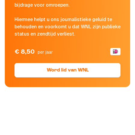
bijdrage voor omroepen.
Hiermee helpt u ons journalistieke geluid te
behouden en voorkomt u dat WNL zijn publieke
status en zendtijd verliest.
€ 8,50
per jaar
Word lid van WNL