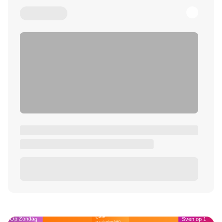
Café
Op Zondag
Sven op 1
Kockelmann