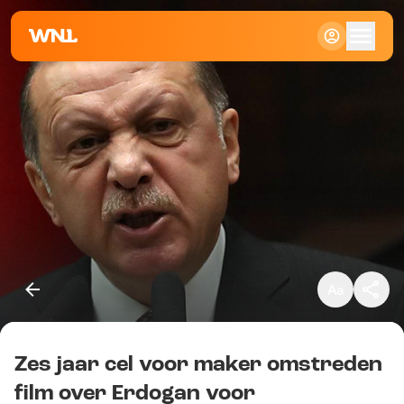
Klein
Standaard
Groot
Zes jaar cel voor maker omstreden
Kopieer link
film over Erdogan voor