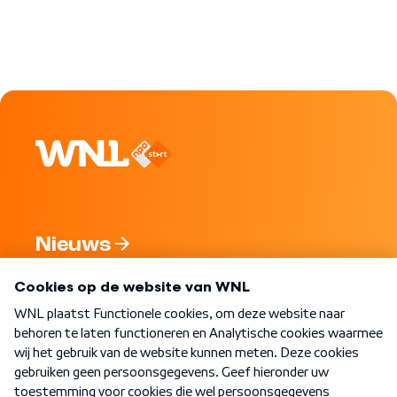
Nieuws
Programma's
Over WNL
Nieuwsbrief
Word Lid