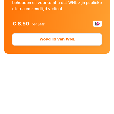
behouden en voorkomt u dat WNL zijn publieke
status en zendtijd verliest.
€ 8,50
per jaar
Word lid van WNL