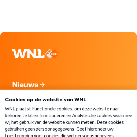
Nieuws
Programma's
Over WNL
Nieuwsbrief
Word Lid