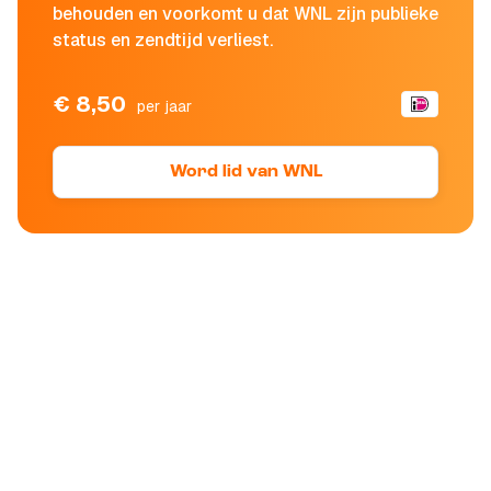
behouden en voorkomt u dat WNL zijn publieke
status en zendtijd verliest.
€ 8,50
per jaar
Word lid van WNL