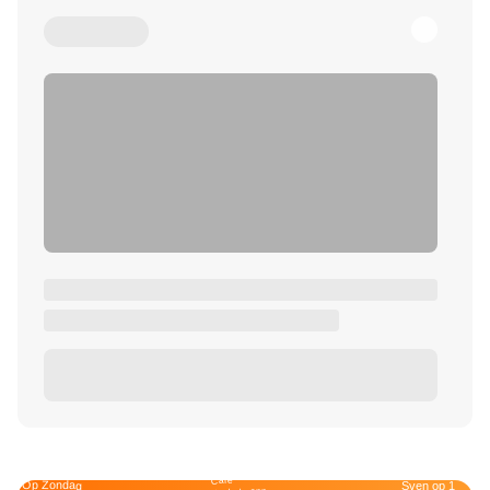
Café
Op Zondag
Sven op 1