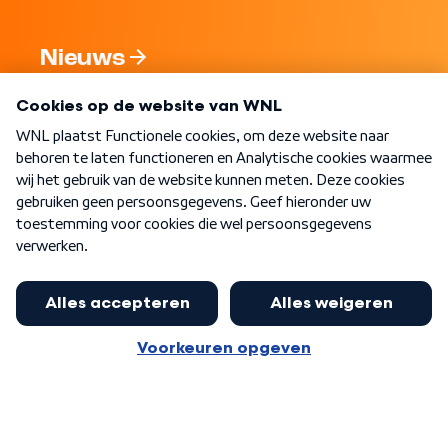
Nieuws
Programma's
Over WNL
Nieuwsbrief
Word Lid
Meer WNL voor jou
Nieuwe ‘onderkoning’ Buma wil tot