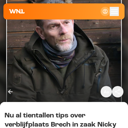
Klein
Standaard
Groot
Nu al tientallen tips over
Kopieer link
verblijfplaats Brech in zaak Nicky