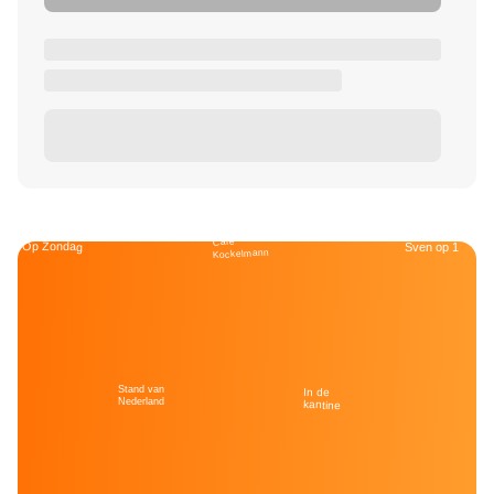
Café
Op Zondag
Sven op 1
Kockelmann
Stand van
In de
Nederland
kantine