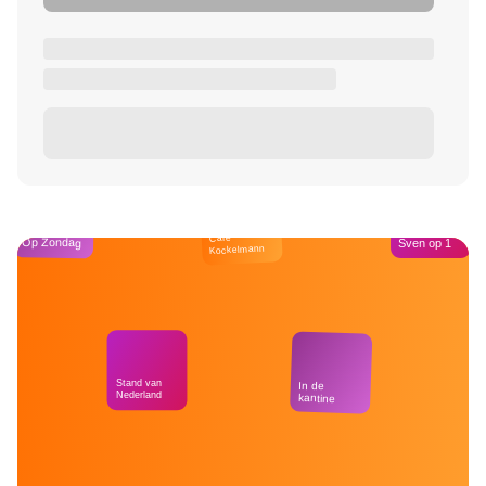
Café
Op Zondag
Sven op 1
Kockelmann
Stand van
In de
Nederland
kantine