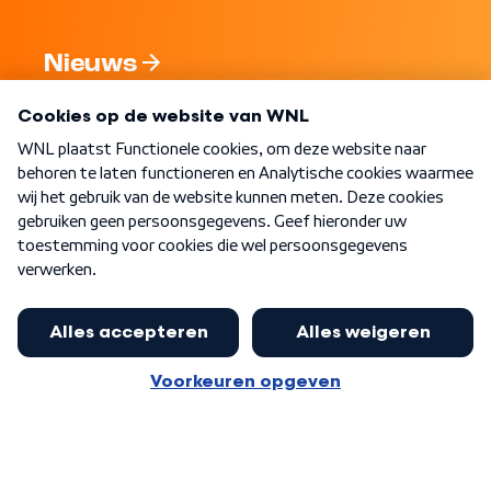
Nieuws
Programma's
Over WNL
Nieuwsbrief
Word Lid
Meer WNL voor jou
Nieuwe ‘onderkoning’ Buma wil tot