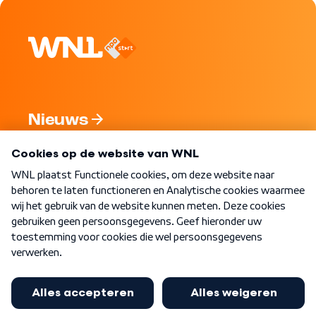
Nieuws
Programma's
Over WNL
Nieuwsbrief
Word Lid