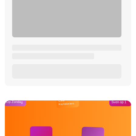
Café
Op Zondag
Sven op 1
Kockelmann