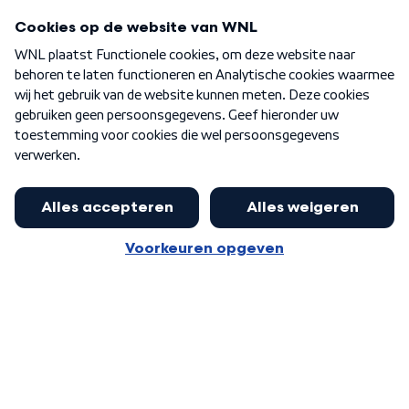
Programma's
Over WNL
Nieuwsbrief
Word Lid
Meer WNL voor jou
Huishoudens met thuisbatterij,
slimme laadpaal of warmtepomp
Algemene voorwaarden
Cookie-instellingen
kunnen geld gaan verdienen: 'Kan
Privacy statement
op jaarbasis 500 euro opleveren'