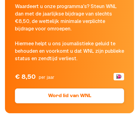
Waardeert u onze programma's? Steun WNL
dan met de jaarlijkse bijdrage van slechts
€8,50, de wettelijk minimale verplichte
bijdrage voor omroepen.
Hiermee helpt u ons journalistieke geluid te
behouden en voorkomt u dat WNL zijn publieke
status en zendtijd verliest.
€ 8,50
per jaar
Word lid van WNL