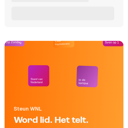
Café
Op Zondag
Sven op 1
Kockelmann
Stand van
In de
Nederland
kantine
Steun WNL
Word lid. Het telt.