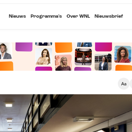
Nieuws
Programma's
Over WNL
Nieuwsbrief
Klein
Kopieer link
Standaard
Groot