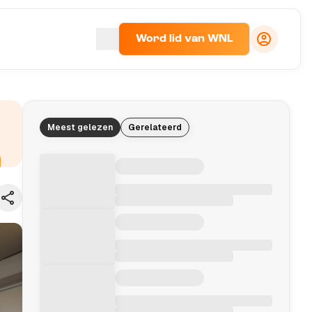
Word lid van WNL
Meest gelezen
Gerelateerd