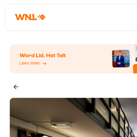
Word Lid. Het Telt
Lees meer