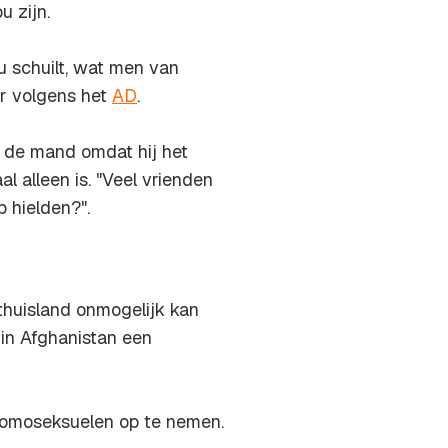
u zijn.
u schuilt, wat men van
r volgens het
AD
.
r de mand omdat hij het
l alleen is. "Veel vrienden
p hielden?".
 thuisland onmogelijk kan
 in Afghanistan een
homoseksuelen op te nemen.