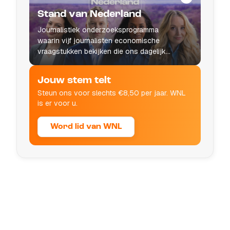
Stand van Nederland
Journalistiek onderzoeksprogramma
waarin vijf journalisten economische
vraagstukken bekijken die ons dagelijks
leven raken.
Jouw stem telt
Steun ons voor slechts €8,50 per jaar. WNL
is er voor u.
Word lid van WNL