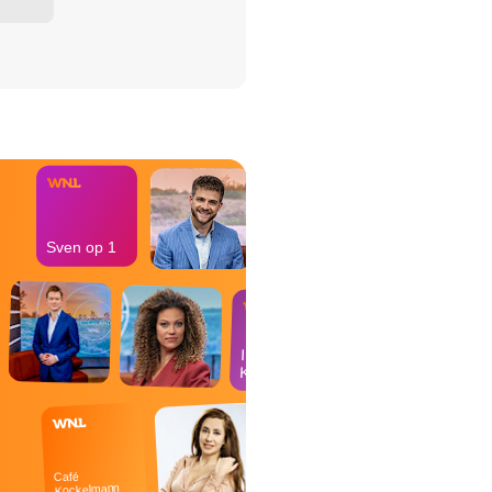
het Misdaad-
bureau
Sven op 1
In de
Kantine
Café
Kockelmann