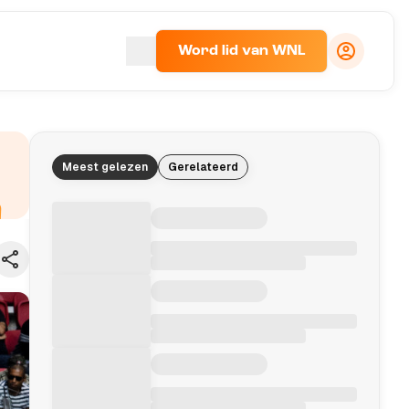
Word lid van WNL
Meest gelezen
Gerelateerd