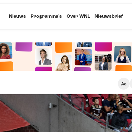
Nieuws
Programma's
Over WNL
Nieuwsbrief
Klein
Kopieer link
Standaard
Groot