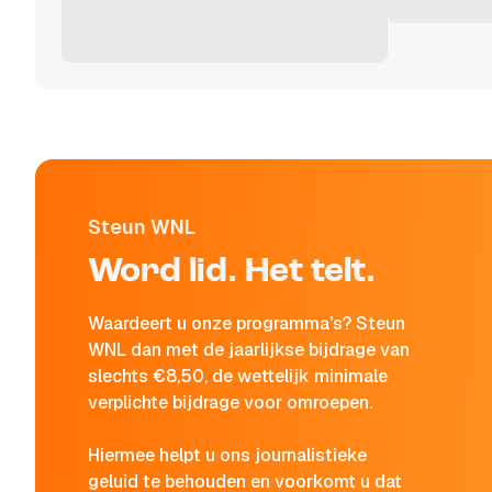
Steun WNL
Word lid. Het telt.
Waardeert u onze programma's? Steun
WNL dan met de jaarlijkse bijdrage van
slechts €8,50, de wettelijk minimale
verplichte bijdrage voor omroepen.
Hiermee helpt u ons journalistieke
geluid te behouden en voorkomt u dat