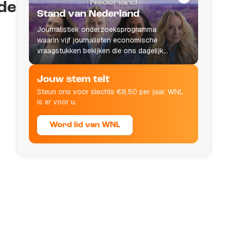
de
Stand van Nederland
Journalistiek onderzoeksprogramma
waarin vijf journalisten economische
vraagstukken bekijken die ons dagelijks
leven raken.
Jouw stem telt
Steun ons voor slechts €8,50 per jaar. WNL
is er voor u.
Word lid van WNL