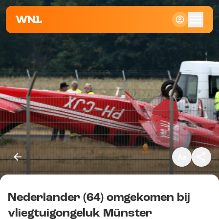
Klein
Standaard
Groot
Nederlander (64) omgekomen bij
Kopieer link
vliegtuigongeluk Münster