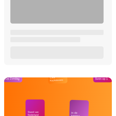
Café
Op Zondag
Sven op 1
Kockelmann
Stand van
In de
Nederland
kantine