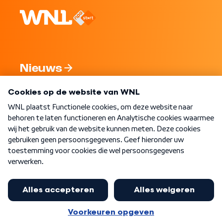
Nieuws
Programma's
Over WNL
Nieuwsbrief
Word Lid