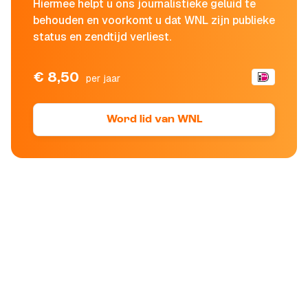
Hiermee helpt u ons journalistieke geluid te
behouden en voorkomt u dat WNL zijn publieke
status en zendtijd verliest.
€ 8,50
per jaar
Word lid van WNL