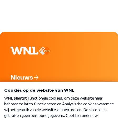
Nieuws
Programma's
Over WNL
Nieuwsbrief
Word Lid