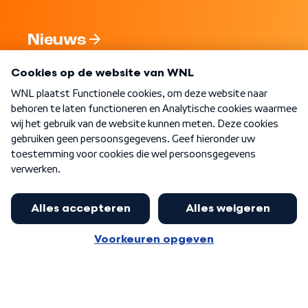
Nieuws
Programma's
Over WNL
Nieuwsbrief
Word Lid
Meer WNL voor jou
Nieuwe ‘onderkoning’ Buma wil tot