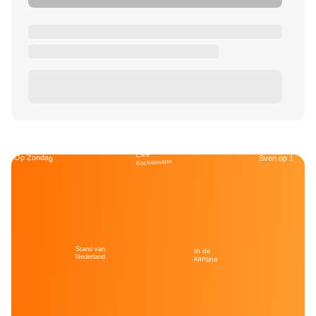
Café
Op Zondag
Sven op 1
Kockelmann
Stand van
In de
Nederland
kantine