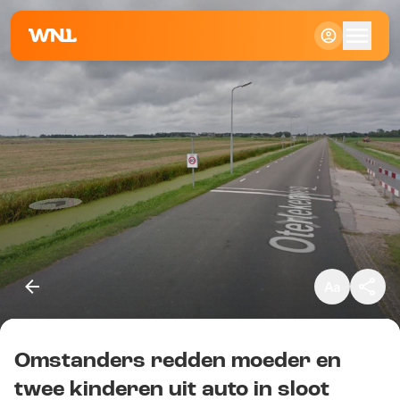
Klein
Standaard
Groot
Omstanders redden moeder en
Kopieer link
twee kinderen uit auto in sloot