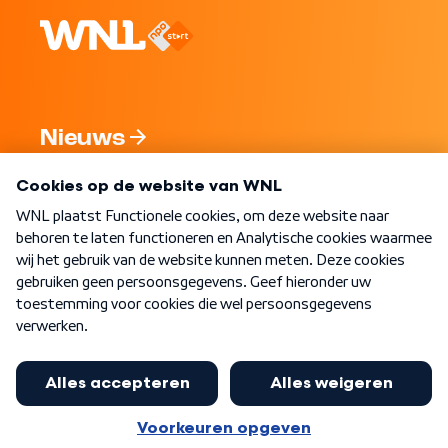
Nieuws
Programma's
Over WNL
Nieuwsbrief
Word Lid