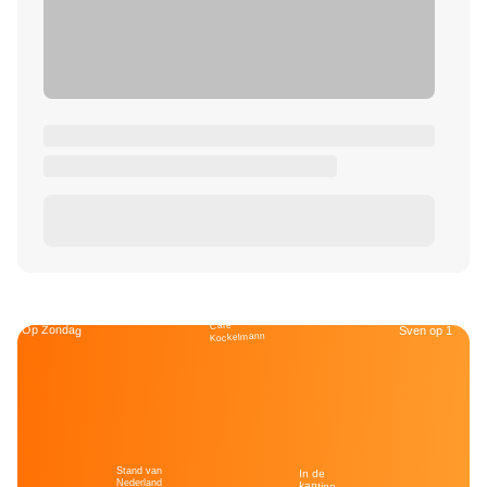
Café
Op Zondag
Sven op 1
Kockelmann
Stand van
In de
Nederland
kantine