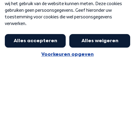
Word Lid
Meer WNL voor jou
Nieuwe ‘onderkoning’ Buma wil tot
zijn 70ste aanblijven
Algemene voorwaarden
Cookie-instellingen
Privacy statement