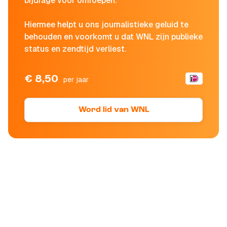
bijdrage voor omroepen.
Hiermee helpt u ons journalistieke geluid te
behouden en voorkomt u dat WNL zijn publieke
status en zendtijd verliest.
€ 8,50
per jaar
Word lid van WNL