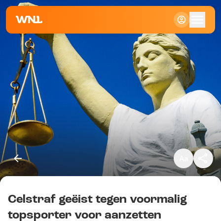
Klein
Standaard
Groot
Celstraf geëist tegen voormalig
Kopieer link
topsporter voor aanzetten