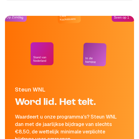
Café
Op Zondag
Sven op 1
Kockelmann
Stand van
In de
Nederland
kantine
Steun WNL
Word lid. Het telt.
Waardeert u onze programma's? Steun WNL
dan met de jaarlijkse bijdrage van slechts
€8,50, de wettelijk minimale verplichte