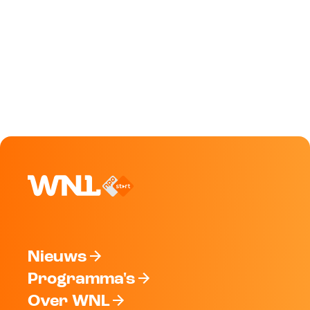
Nieuws
Programma's
Over WNL