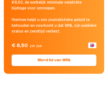
€8,50, de wettelijk minimale verplichte
bijdrage voor omroepen.
Hiermee helpt u ons journalistieke geluid te
behouden en voorkomt u dat WNL zijn publieke
status en zendtijd verliest.
€ 8,50
per jaar
Word lid van WNL