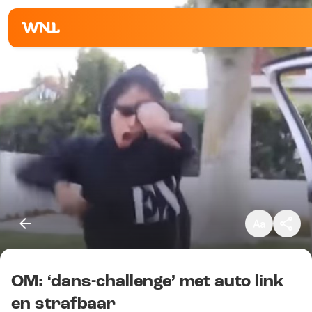
Klein
Standaard
Groot
OM: ‘dans-challenge’ met auto link
Kopieer link
en strafbaar