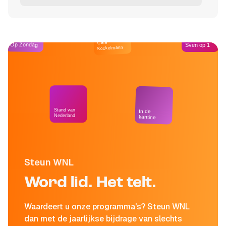
Café
Op Zondag
Sven op 1
Kockelmann
Stand van
In de
Nederland
kantine
Steun WNL
Word lid. Het telt.
Waardeert u onze programma's? Steun WNL
dan met de jaarlijkse bijdrage van slechts