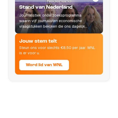
Stand van Nederland
Journalistiek onderzoeksprogramma
waarin vijf journalisten economische
vraagstukken bekijken die ons dagelijks
leven raken.
Jouw stem telt
Steun ons voor slechts €8,50 per jaar. WNL
is er voor u.
Word lid van WNL