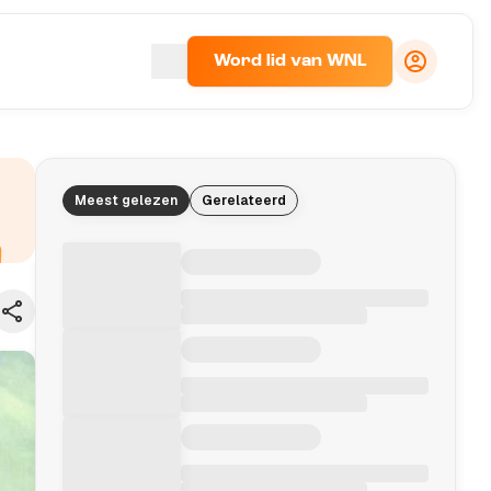
Word lid van WNL
Meest gelezen
Gerelateerd