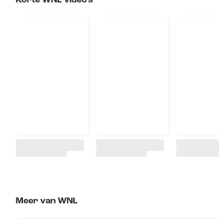
Korte WNL video's
Meer van WNL