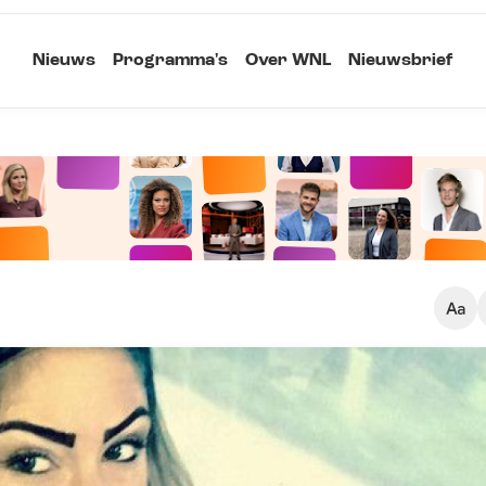
Nieuws
Programma's
Over WNL
Nieuwsbrief
Klein
Kopieer link
Standaard
Groot