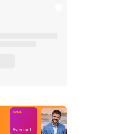
het Misdaad-
bureau
Sven op 1