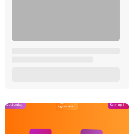
Café
Op Zondag
Sven op 1
Kockelmann