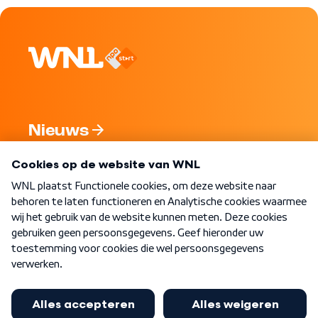
Nieuws
Programma's
Over WNL
Nieuwsbrief
Word Lid