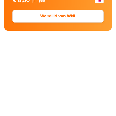
€ 8,50
per jaar
Word lid van WNL