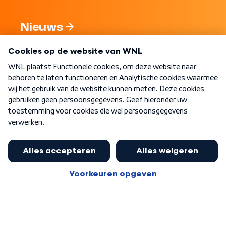
Nieuws
Programma's
Over WNL
Nieuwsbrief
Word Lid
Meer WNL voor jou
Huishoudens met thuisbatterij,
slimme laadpaal of warmtepomp