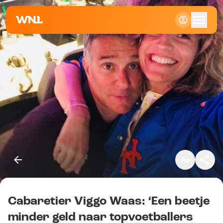
Klein
Standaard
Groot
Cabaretier Viggo Waas: ‘Een beetje
Kopieer link
minder geld naar topvoetballers