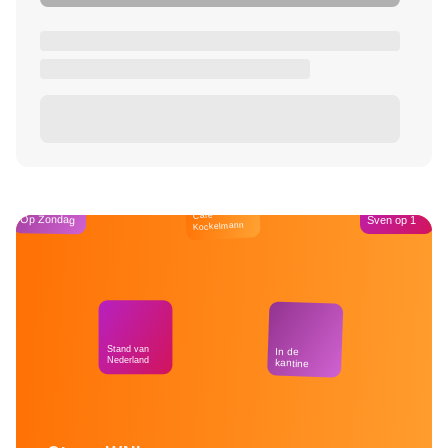
Café
Op Zondag
Sven op 1
Kockelmann
Stand van
In de
Nederland
kantine