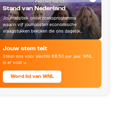
Stand van Nederland
Journalistiek onderzoeksprogramma
waarin vijf journalisten economische
vraagstukken bekijken die ons dagelijks
leven raken.
Jouw stem telt
Steun ons voor slechts €8,50 per jaar. WNL
is er voor u.
Word lid van WNL