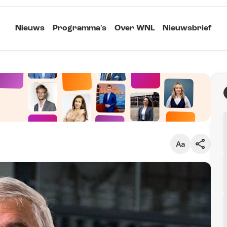
Nieuws
Programma's
Over WNL
Nieuwsbrief
Klein
Kopieer link
Standaard
Groot