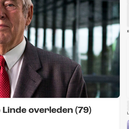
K
 Linde overleden (79)
L