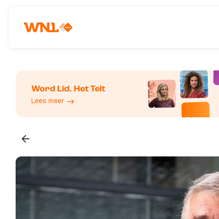
Word Lid. Het Telt
Lees meer