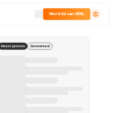
Word lid van WNL
Meest gelezen
Gerelateerd