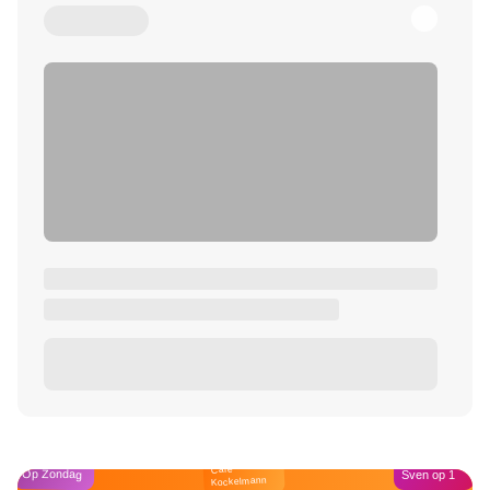
Café
Op Zondag
Sven op 1
Kockelmann