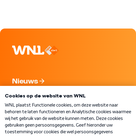
Nieuws
Programma's
Over WNL
Nieuwsbrief
Word Lid