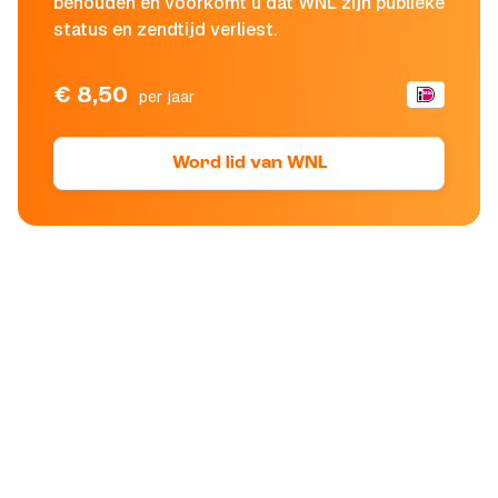
behouden en voorkomt u dat WNL zijn publieke
status en zendtijd verliest.
€ 8,50
per jaar
Word lid van WNL