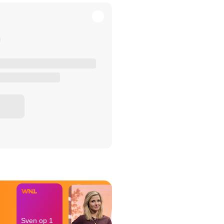
het Misdaad-
bureau
Sven op 1