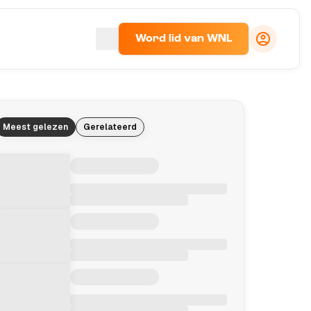
Word lid van WNL
Meest gelezen
Gerelateerd