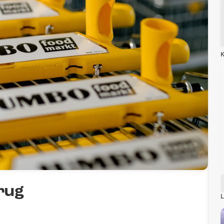
K
rug
L