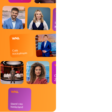
In de
Kantine
Café
Kockelmann
Op
Zondag
Stand van
Nederland