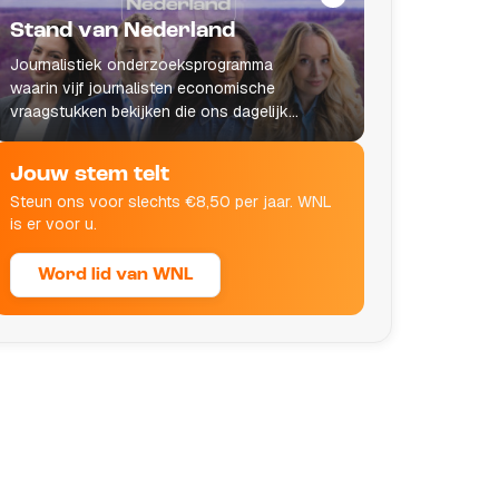
Stand van Nederland
Journalistiek onderzoeksprogramma
waarin vijf journalisten economische
vraagstukken bekijken die ons dagelijks
leven raken.
Jouw stem telt
Steun ons voor slechts €8,50 per jaar. WNL
is er voor u.
Word lid van WNL