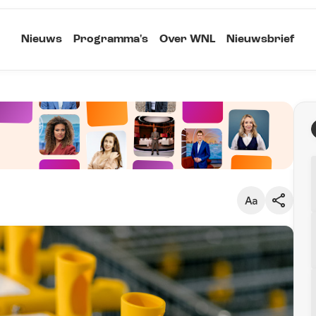
Nieuws
Programma's
Over WNL
Nieuwsbrief
Klein
Kopieer link
Standaard
Groot