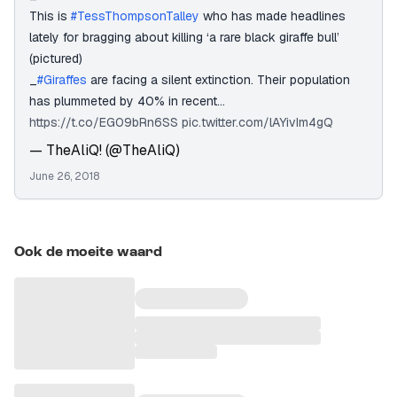
This is
#TessThompsonTalley
who has made headlines
lately for bragging about killing ‘a rare black giraffe bull’
(pictured)
_
#Giraffes
are facing a silent extinction. Their population
has plummeted by 40% in recent…
https://t.co/EG09bRn6SS
pic.twitter.com/lAYivIm4gQ
— TheAliQ! (@TheAliQ)
June 26, 2018
Ook de moeite waard