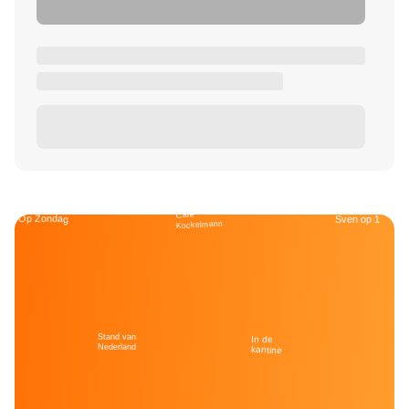
Café
Op Zondag
Sven op 1
Kockelmann
Stand van
In de
Nederland
kantine