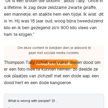
"Dit is een droom die uitkomt", aldus Tally. "Once in
a lifetime. Ik zag deze zeldzame zwarte giraffe,
een mannetje, en stalkte hem een tijdje. Ik wist: dit
is ’m. Hij was 18 jaar oud, woog bijna tweeduizend
kilo en ik ben gezegend zo’n 900 kilo vlees van
hem te krijgen.”
Om deze content te bekijken dien je akkoord te
Instagram access token is not configured.
gaan met sociale media cookies.
Thompson Tally schiet wel vaker dieren dood om
Accepteer cookies
er een foto mee te kunnen nemen: zo deelde ze
ook plaatjes van zichzelf met een dode aap, een
dood hert en een dode kangoeroe.
What is wrong with people? 😒 .
_