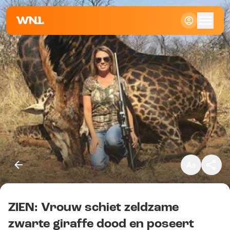
Klein
Standaard
Groot
ZIEN: Vrouw schiet zeldzame
Kopieer link
zwarte giraffe dood en poseert