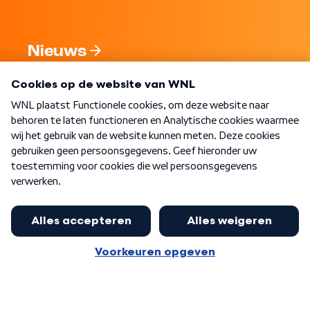
Nieuws
Programma's
Over WNL
Nieuwsbrief
Word Lid
Meer WNL voor jou
Huishoudens met thuisbatterij,