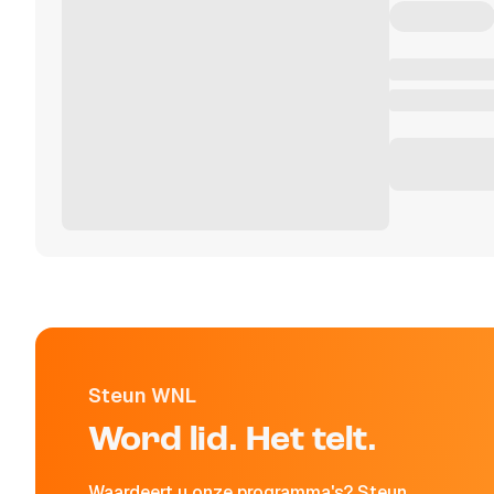
Steun WNL
Word lid. Het telt.
Waardeert u onze programma's? Steun