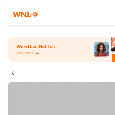
Word Lid. Het Telt
Lees meer