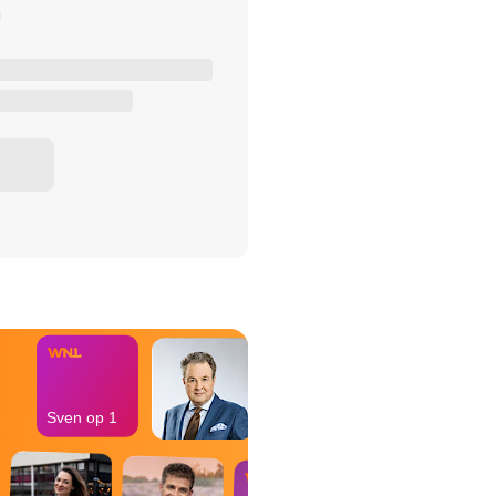
het Misdaad-
bureau
Sven op 1