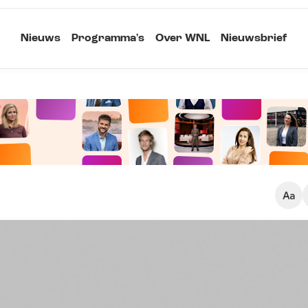
Nieuws
Programma's
Over WNL
Nieuwsbrief
Klein
Kopieer link
Standaard
Groot