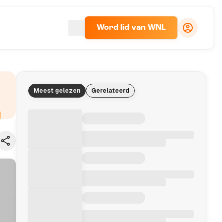
Word lid van WNL
Meest gelezen
Gerelateerd