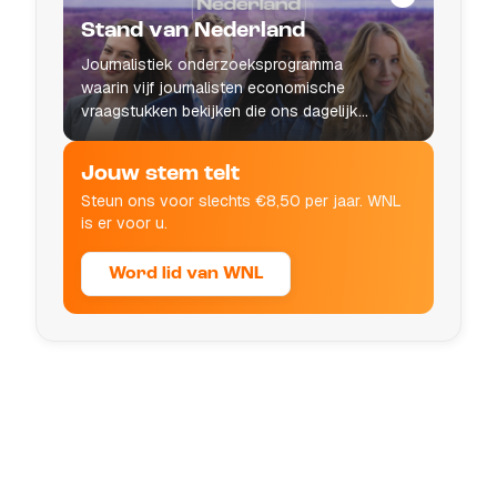
Stand van Nederland
Journalistiek onderzoeksprogramma
waarin vijf journalisten economische
vraagstukken bekijken die ons dagelijks
leven raken.
Jouw stem telt
Steun ons voor slechts €8,50 per jaar. WNL
is er voor u.
Word lid van WNL