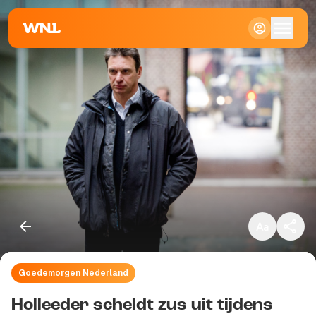
Klein
Standaard
Groot
Goedemorgen Nederland
Kopieer link
Holleeder scheldt zus uit tijdens