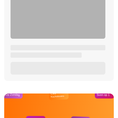
Café
Op Zondag
Sven op 1
Kockelmann