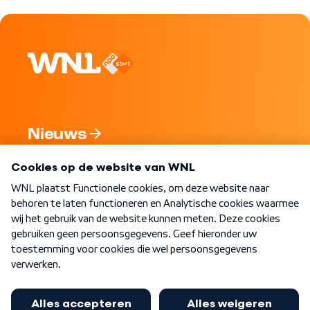
Nieuws
Programma's
Over WNL
Nieuwsbrief
Word Lid