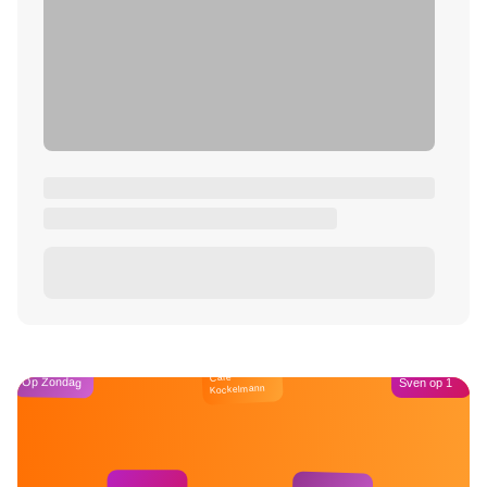
Café
Op Zondag
Sven op 1
Kockelmann