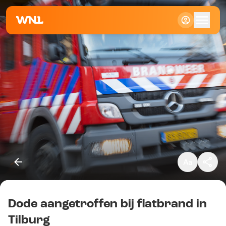
Klein
Standaard
Groot
Dode aangetroffen bij flatbrand in
Kopieer link
Tilburg