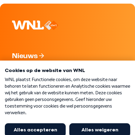
Nieuws
Programma's
Over WNL
Nieuwsbrief
Word Lid