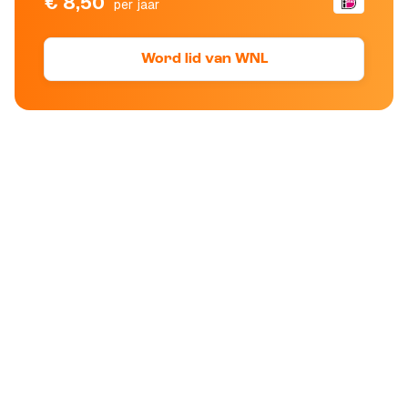
€ 8,50
per jaar
Word lid van WNL