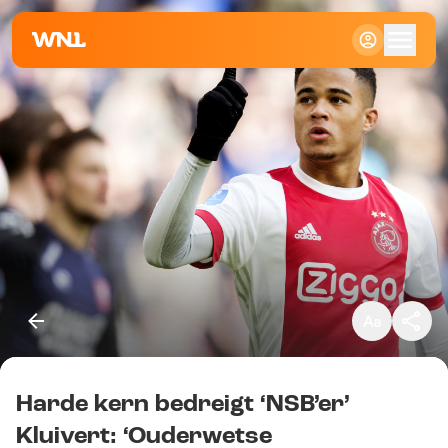
Klein
Standaard
Groot
Harde kern bedreigt ‘NSB’er’
Kopieer link
Kluivert: ‘Ouderwetse