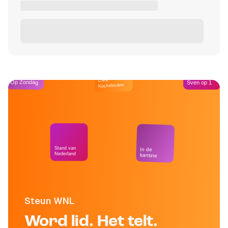
Café
Op Zondag
Sven op 1
Kockelmann
Stand van
In de
Nederland
kantine
Steun WNL
Word lid. Het telt.