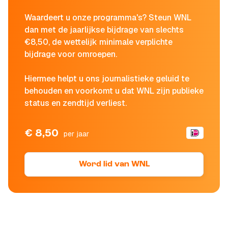
Waardeert u onze programma's? Steun WNL
dan met de jaarlijkse bijdrage van slechts
€8,50, de wettelijk minimale verplichte
bijdrage voor omroepen.
Hiermee helpt u ons journalistieke geluid te
behouden en voorkomt u dat WNL zijn publieke
status en zendtijd verliest.
€ 8,50
per jaar
Word lid van WNL