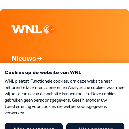
Nieuws
Programma's
Over WNL
Nieuwsbrief
Word Lid