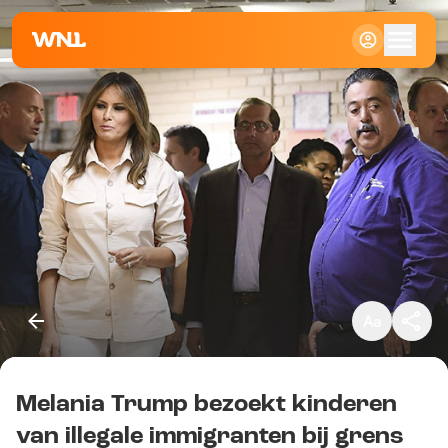
Klein
Standaard
Groot
Melania Trump bezoekt kinderen
Kopieer link
van illegale immigranten bij grens