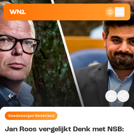
Klein
Standaard
Groot
Goedemorgen Nederland
Kopieer link
Jan Roos vergelijkt Denk met NSB: