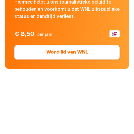
Hiermee helpt u ons journalistieke geluid te
behouden en voorkomt u dat WNL zijn publieke
status en zendtijd verliest.
€ 8,50
per jaar
Word lid van WNL