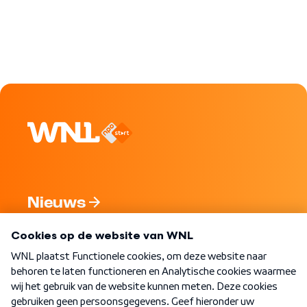
Nieuws
Programma's
Over WNL
Nieuwsbrief
Word Lid