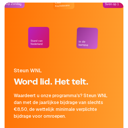
Café
Op Zondag
Sven op 1
Kockelmann
Stand van
In de
Nederland
kantine
Steun WNL
Word lid. Het telt.
Waardeert u onze programma's? Steun WNL
dan met de jaarlijkse bijdrage van slechts
€8,50, de wettelijk minimale verplichte
bijdrage voor omroepen.