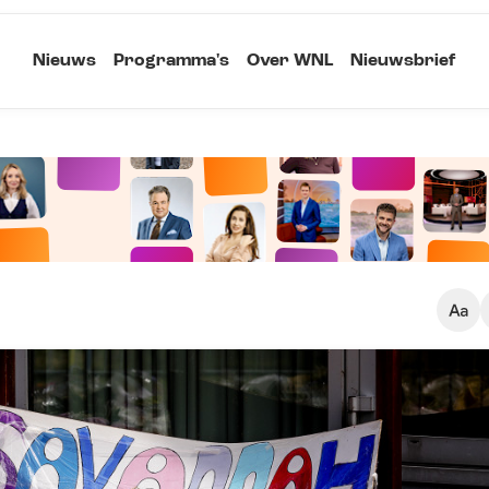
Nieuws
Programma's
Over WNL
Nieuwsbrief
Klein
Kopieer link
Standaard
Groot