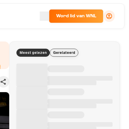
Word lid van WNL
Meest gelezen
Gerelateerd