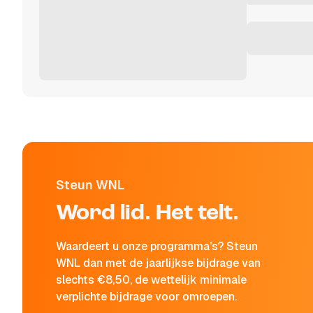
Steun WNL
Word lid. Het telt.
Waardeert u onze programma's? Steun
WNL dan met de jaarlijkse bijdrage van
slechts €8,50, de wettelijk minimale
verplichte bijdrage voor omroepen.