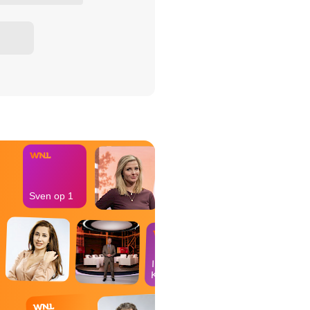
het Misdaad-
bureau
Sven op 1
In de
Kantine