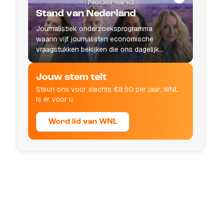
Stand van Nederland
Journalistiek onderzoeksprogramma
waarin vijf journalisten economische
vraagstukken bekijken die ons dagelijks
leven raken.
Jouw stem telt
Steun ons voor slechts €8,50 per jaar. WNL
is er voor u.
Word lid van WNL