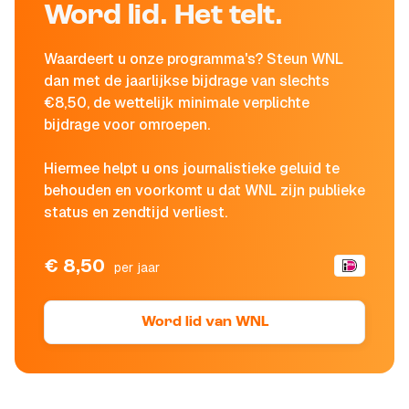
Word lid. Het telt.
Waardeert u onze programma's? Steun WNL
dan met de jaarlijkse bijdrage van slechts
€8,50, de wettelijk minimale verplichte
bijdrage voor omroepen.
Hiermee helpt u ons journalistieke geluid te
behouden en voorkomt u dat WNL zijn publieke
status en zendtijd verliest.
€ 8,50
per jaar
Word lid van WNL