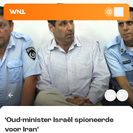
Klein
Standaard
Groot
‘Oud-minister Israël spioneerde
Kopieer link
voor Iran’