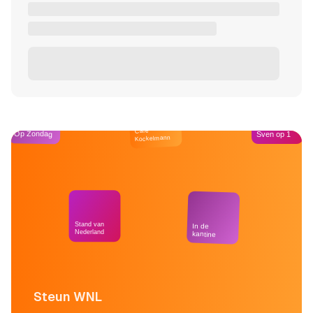
Café
Op Zondag
Sven op 1
Kockelmann
Stand van
In de
Nederland
kantine
Steun WNL