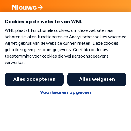
Nieuws
Programma's
Over WNL
Nieuwsbrief
Word Lid
Meer WNL voor jou
Nieuwe ‘onderkoning’ Buma wil tot
zijn 70ste aanblijven
Algemene voorwaarden
Cookie-instellingen
Privacy statement