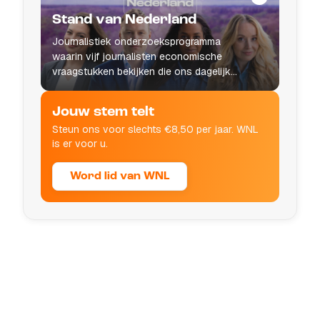
Stand van Nederland
Journalistiek onderzoeksprogramma
waarin vijf journalisten economische
vraagstukken bekijken die ons dagelijks
leven raken.
Jouw stem telt
Steun ons voor slechts €8,50 per jaar. WNL
is er voor u.
Word lid van WNL