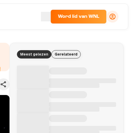
Word lid van WNL
Meest gelezen
Gerelateerd