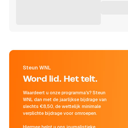
Steun WNL
Word lid. Het telt.
Waardeert u onze programma's? Steun
WNL dan met de jaarlijkse bijdrage van
slechts €8,50, de wettelijk minimale
verplichte bijdrage voor omroepen.
Hiermee helpt u ons journalistieke