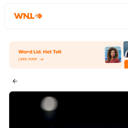
Word Lid. Het Telt
Lees meer