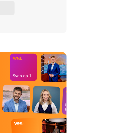
het Misdaad-
bureau
Sven op 1
In de
Kantine