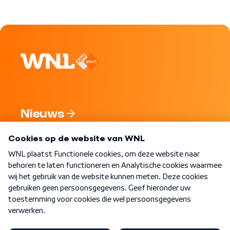
Nieuws
Programma's
Over WNL
Nieuwsbrief
Word Lid