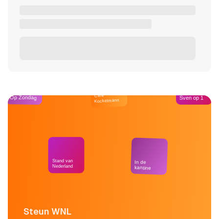
Café
Op Zondag
Sven op 1
Kockelmann
Stand van
In de
Nederland
kantine
Steun WNL