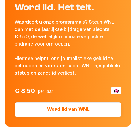
Word lid. Het telt.
Waardeert u onze programma's? Steun WNL
dan met de jaarlijkse bijdrage van slechts
€8,50, de wettelijk minimale verplichte
bijdrage voor omroepen.
Hiermee helpt u ons journalistieke geluid te
behouden en voorkomt u dat WNL zijn publieke
status en zendtijd verliest.
€ 8,50
per jaar
Word lid van WNL