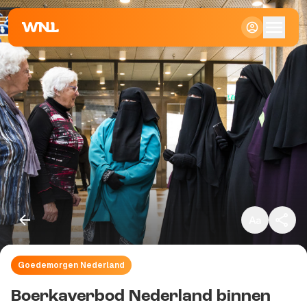
Klein
Standaard
Groot
Goedemorgen Nederland
Kopieer link
Boerkaverbod Nederland binnen