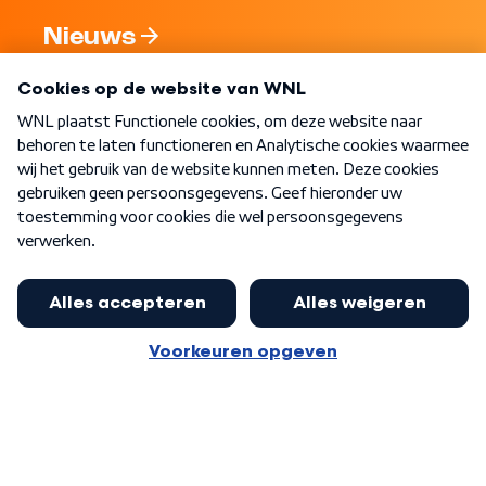
Nieuws
Programma's
Over WNL
Nieuwsbrief
Word Lid
Meer WNL voor jou
Eerste Kamer akkoord met begroting
van minister Sjoerdsma
Algemene voorwaarden
Cookie-instellingen