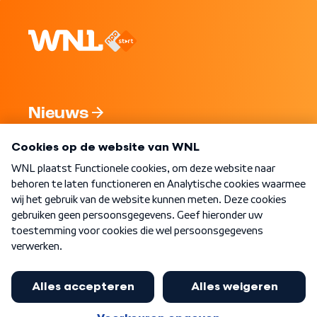
Nieuws
Programma's
Over WNL
Nieuwsbrief
Word Lid