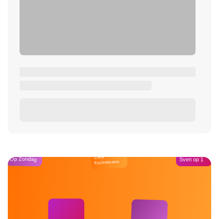
Café
Op Zondag
Sven op 1
Kockelmann