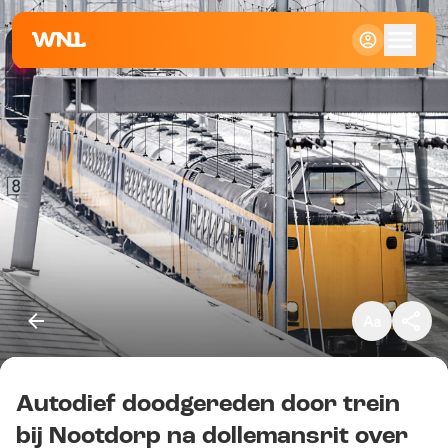
Klein
Standaard
Groot
Autodief doodgereden door trein
Kopieer link
bij Nootdorp na dollemansrit over