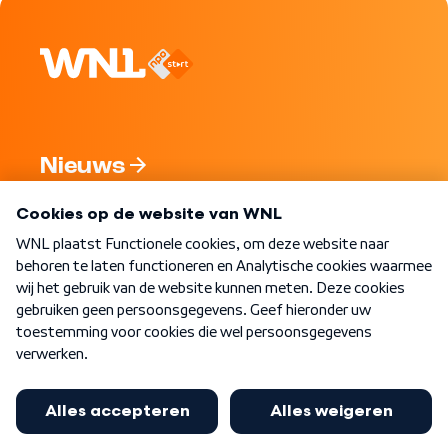
Nieuws
Programma's
Over WNL
Nieuwsbrief
Word Lid