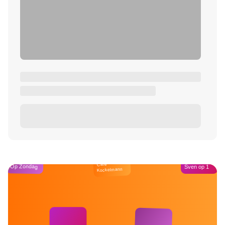
Café
Op Zondag
Sven op 1
Kockelmann