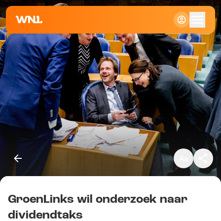
Klein
Standaard
Groot
GroenLinks wil onderzoek naar
Kopieer link
dividendtaks