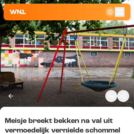
Klein
Standaard
Groot
Meisje breekt bekken na val uit
Kopieer link
vermoedelijk vernielde schommel