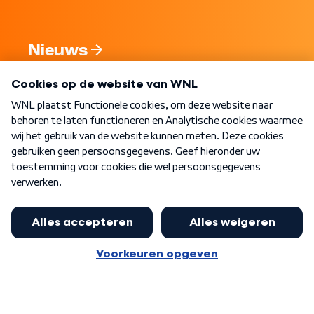
Nieuws
Programma's
Over WNL
Nieuwsbrief
Word Lid
Meer WNL voor jou
Jan Paternotte optimistisch over