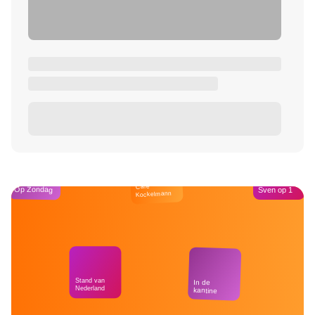
Café
Op Zondag
Sven op 1
Kockelmann
Stand van
In de
Nederland
kantine