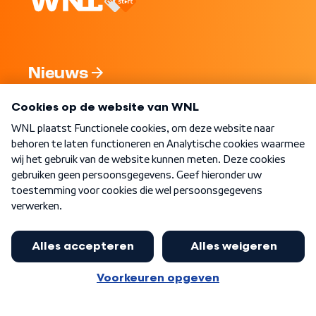
Nieuws
Programma's
Over WNL
Nieuwsbrief
Word Lid