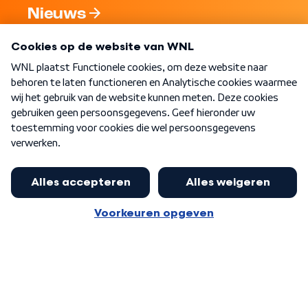
Nieuws
Programma's
Over WNL
Nieuwsbrief
Word Lid
Meer WNL voor jou
Nieuwe ‘onderkoning’ Buma wil tot
zijn 70ste aanblijven
Algemene voorwaarden
Cookie-instellingen
Privacy statement