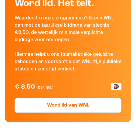
Word lid. Het telt.
Waardeert u onze programma's? Steun WNL
dan met de jaarlijkse bijdrage van slechts
€8,50, de wettelijk minimale verplichte
bijdrage voor omroepen.
Hiermee helpt u ons journalistieke geluid te
behouden en voorkomt u dat WNL zijn publieke
status en zendtijd verliest.
€ 8,50
per jaar
Word lid van WNL