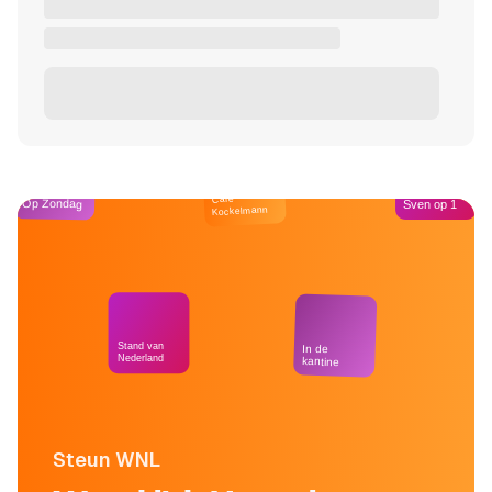
Café
Op Zondag
Sven op 1
Kockelmann
Stand van
In de
Nederland
kantine
Steun WNL