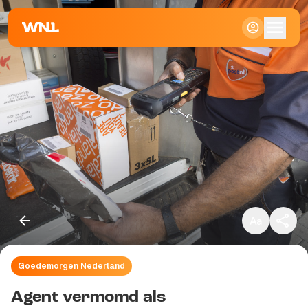
Klein
Standaard
Groot
Goedemorgen Nederland
Kopieer link
Agent vermomd als