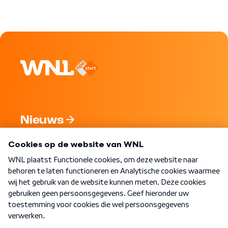
Nieuws
Programma's
Over WNL
Nieuwsbrief
Word Lid