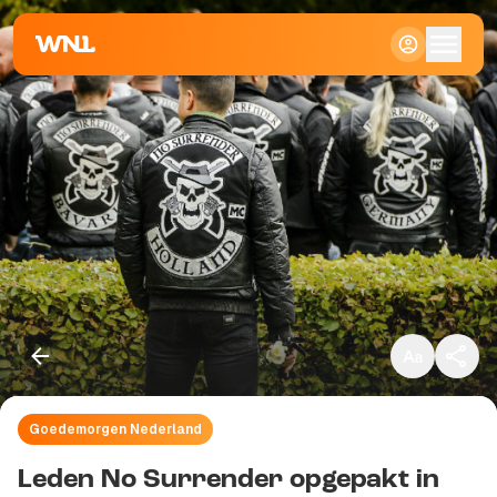
Klein
Standaard
Groot
Goedemorgen Nederland
Kopieer link
Leden No Surrender opgepakt in