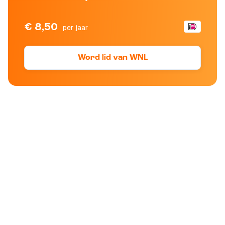
€ 8,50
per jaar
Word lid van WNL