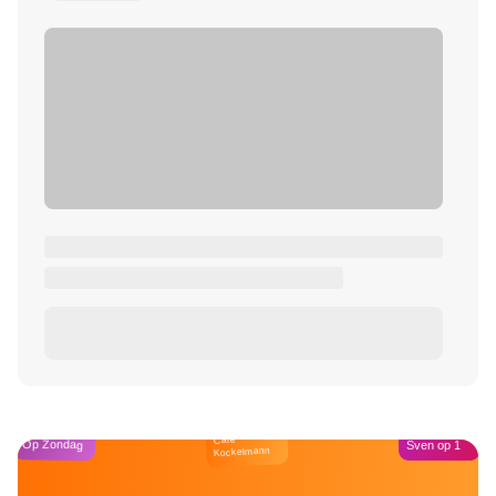
Café
Op Zondag
Sven op 1
Kockelmann