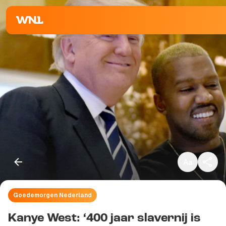
Klein
Standaard
Groot
Goedemorgen Nederland
Kopieer link
Kanye West: ‘400 jaar slavernij is