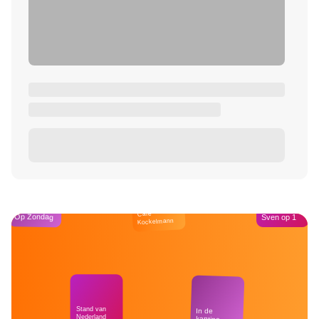
Café
Op Zondag
Sven op 1
Kockelmann
Stand van
In de
Nederland