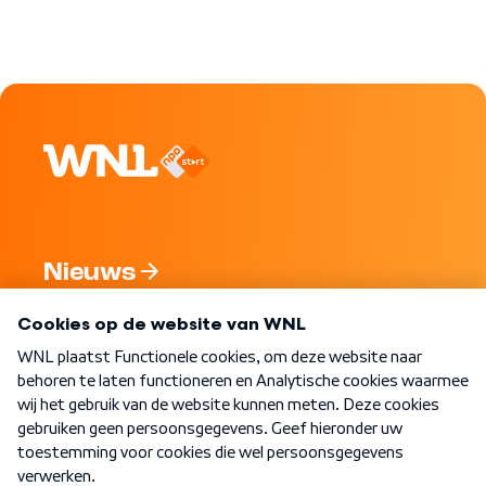
Nieuws
Programma's
Over WNL
Nieuwsbrief
Word Lid