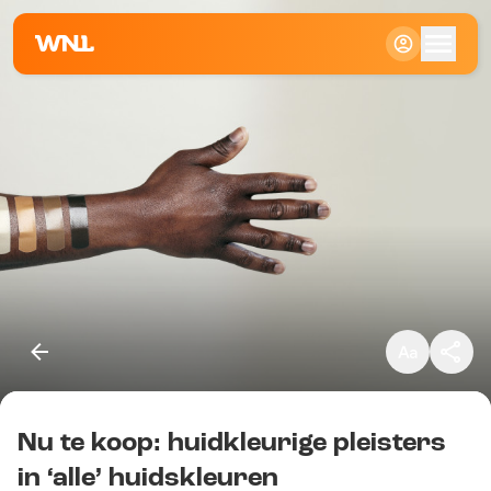
Klein
Standaard
Groot
Nu te koop: huidkleurige pleisters
Kopieer link
in ‘alle’ huidskleuren