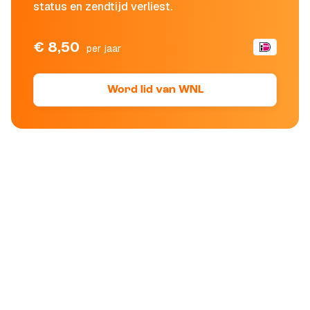
status en zendtijd verliest.
€ 8,50
per jaar
Word lid van WNL