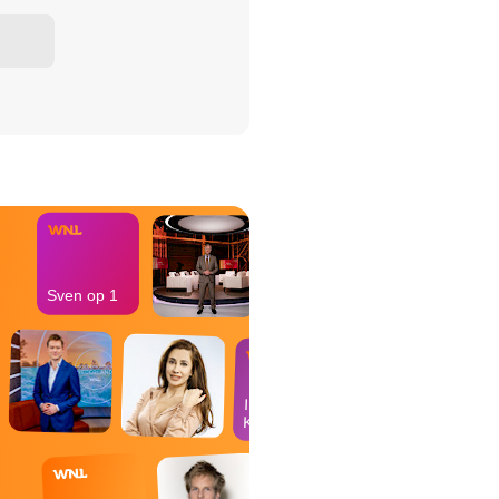
het Misdaad-
bureau
Sven op 1
In de
Kantine