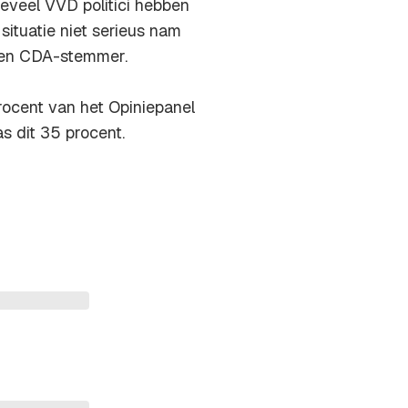
oeveel VVD politici hebben
situatie niet serieus nam
 een CDA-stemmer.
rocent van het Opiniepanel
as dit 35 procent.