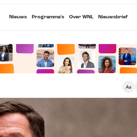
Nieuws
Programma's
Over WNL
Nieuwsbrief
Klein
Kopieer link
Standaard
Groot