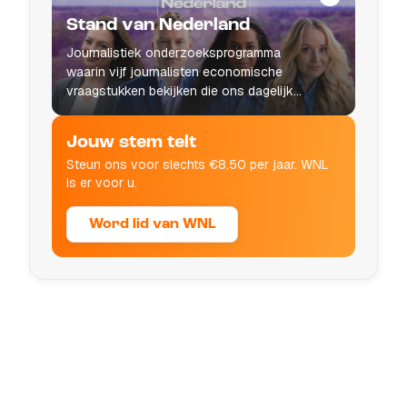
Stand van Nederland
Journalistiek onderzoeksprogramma
waarin vijf journalisten economische
vraagstukken bekijken die ons dagelijks
leven raken.
Jouw stem telt
Steun ons voor slechts €8,50 per jaar. WNL
is er voor u.
Word lid van WNL