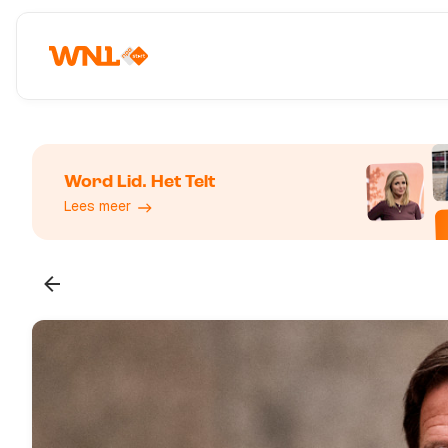
Word Lid. Het Telt
Lees meer