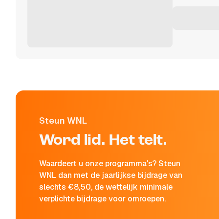
Steun WNL
Word lid. Het telt.
Waardeert u onze programma's? Steun
WNL dan met de jaarlijkse bijdrage van
slechts €8,50, de wettelijk minimale
verplichte bijdrage voor omroepen.