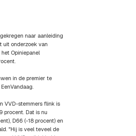
 gekregen naar aanleiding
t uit onderzoek van
 het Opiniepanel
rocent.
uwen in de premier te
us EenVandaag.
en VVD-stemmers flink is
 procent. Dat is nu
ent), D66 (-18 procent) en
d. "Hij is veel teveel de