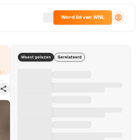
Word lid van WNL
Meest gelezen
Gerelateerd