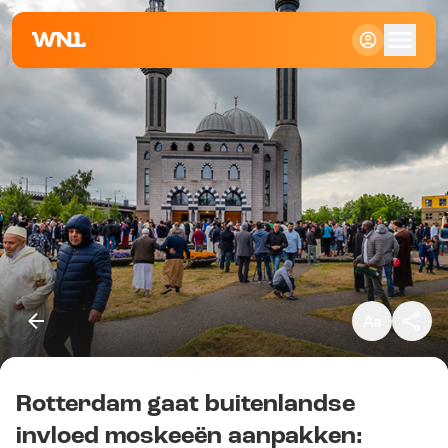
Klein
Standaard
Groot
Rotterdam gaat buitenlandse
Kopieer link
invloed moskeeën aanpakken: