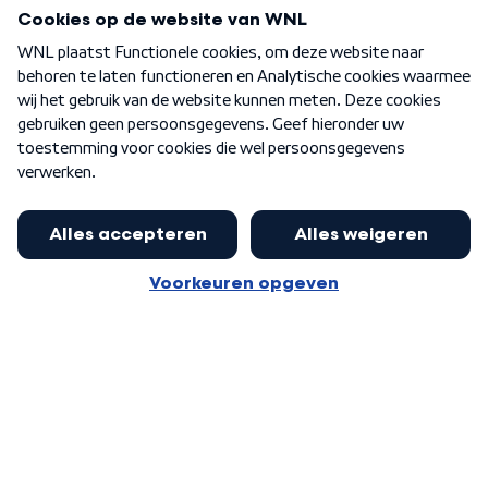
Programma's
Over WNL
Nieuwsbrief
Word Lid
Meer WNL voor jou
Eerste Kamer akkoord met begroting
van minister Sjoerdsma
Algemene voorwaarden
Cookie-instellingen
Privacy statement