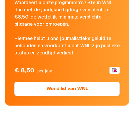
Waardeert u onze programma's? Steun WNL
dan met de jaarlijkse bijdrage van slechts
€8,50, de wettelijk minimale verplichte
bijdrage voor omroepen.
Hiermee helpt u ons journalistieke geluid te
behouden en voorkomt u dat WNL zijn publieke
status en zendtijd verliest.
€ 8,50
per jaar
Word lid van WNL