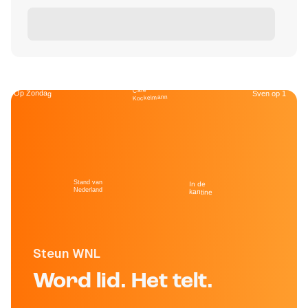
Café
Op Zondag
Sven op 1
Kockelmann
Stand van
In de
Nederland
kantine
Steun WNL
Word lid. Het telt.