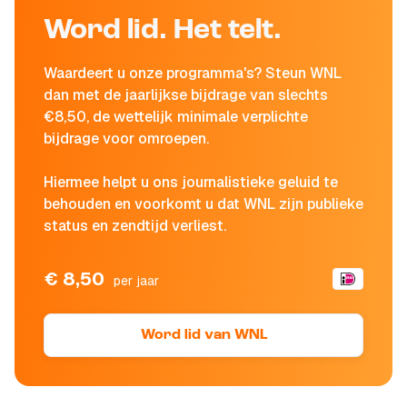
Word lid. Het telt.
Waardeert u onze programma's? Steun WNL
dan met de jaarlijkse bijdrage van slechts
€8,50, de wettelijk minimale verplichte
bijdrage voor omroepen.
Hiermee helpt u ons journalistieke geluid te
behouden en voorkomt u dat WNL zijn publieke
status en zendtijd verliest.
€ 8,50
per jaar
Word lid van WNL