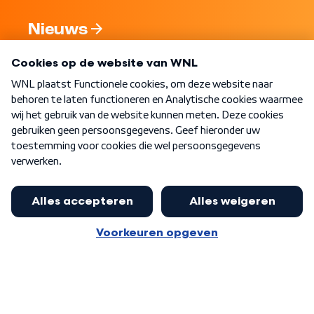
Nieuws
Programma's
Over WNL
Nieuwsbrief
Word Lid
Meer WNL voor jou
Nieuwe ‘onderkoning’ Buma wil tot
zijn 70ste aanblijven
Algemene voorwaarden
Cookie-instellingen