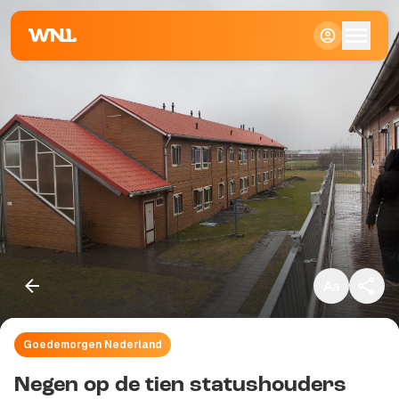
Klein
Standaard
Groot
Goedemorgen Nederland
Kopieer link
Negen op de tien statushouders