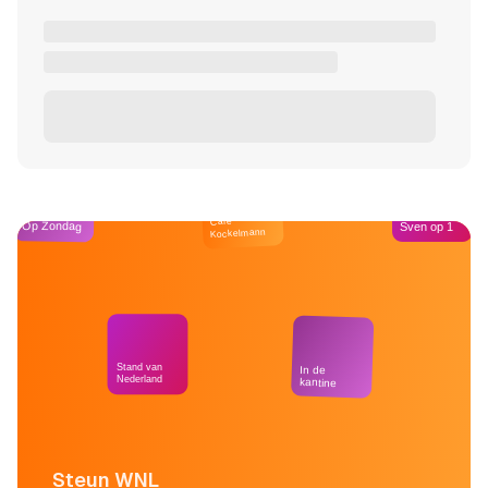
Café
Op Zondag
Sven op 1
Kockelmann
Stand van
In de
Nederland
kantine
Steun WNL