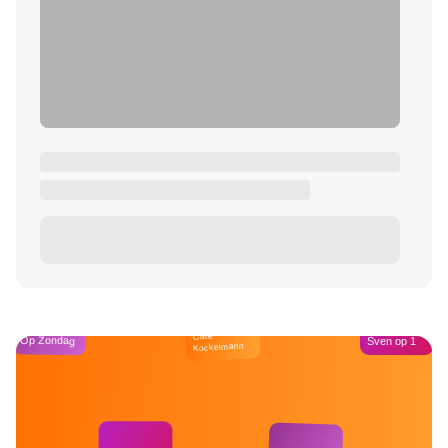
Café
Op Zondag
Sven op 1
Kockelmann