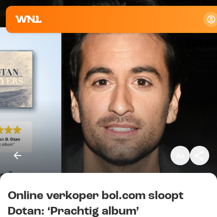
Klein
Standaard
Groot
Online verkoper bol.com sloopt
Kopieer link
Dotan: ‘Prachtig album’